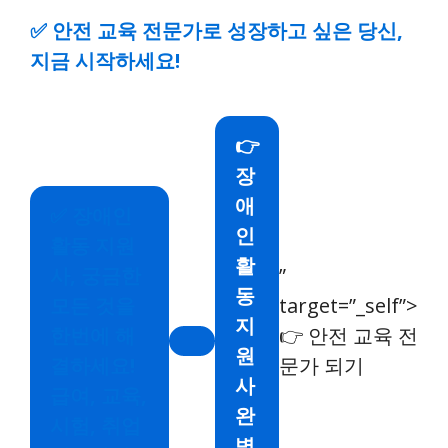
✅
안전 교육 전문가로 성장하고 싶은 당신,
지금 시작하세요!
👉
장
애
✅
장애인
인
활동 지원
활
사, 궁금한
”
동
모든 것을
target=”_self”>
지
한번에 해
👉 안전 교육 전
원
결하세요!
문가 되기
사
급여, 교육,
완
시험, 취업
벽